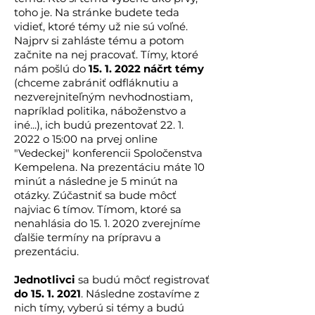
toho je. Na stránke budete teda
vidieť, ktoré témy už nie sú voľné.
Najprv si zahláste tému a potom
začnite na nej pracovať. Tímy, ktoré
nám pošlú do
15. 1. 2022
náčrt témy
(chceme zabrániť odfláknutiu a
nezverejniteľným nevhodnostiam,
napríklad politika, náboženstvo a
iné...), ich budú prezentovať
22. 1.
2022
o 15:00 na prvej online
"Vedeckej" konferencii Spoločenstva
Kempelena. Na prezentáciu máte 10
minút a následne je 5 minút na
otázky. Zúčastniť sa bude môcť
najviac 6 tímov. Tímom, ktoré sa
nenahlásia do
15. 1. 2020
zverejníme
ďalšie termíny na prípravu a
prezentáciu.
Jednotlivci
sa budú môcť registrovať
do
15. 1. 2021
. Následne zostavíme z
nich tímy, vyberú si témy a budú