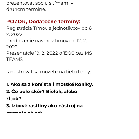
prezentovať spolu s tímami v
druhom termíne.
POZOR, Dodatočné termíny:
Registrácia Tímov a jednotlivcov do 6.
2. 2022
Predloženie návrhov tímov do
12. 2.
2022
Prezentácie
19. 2. 2022
o 15:00 cez MS
TEAMS
Registrovať sa môžete na tieto témy:
1. Ako sa z koní stali morské koníky.
2. Čo bolo skôr? Bielok, alebo
žĺtok?
3. Izbové rastliny ako nástroj na
meranie nálady.
4. Rôzne tvary dúhy ako estetický
doplnok prírody.
5. Vplyv geometrie snehových