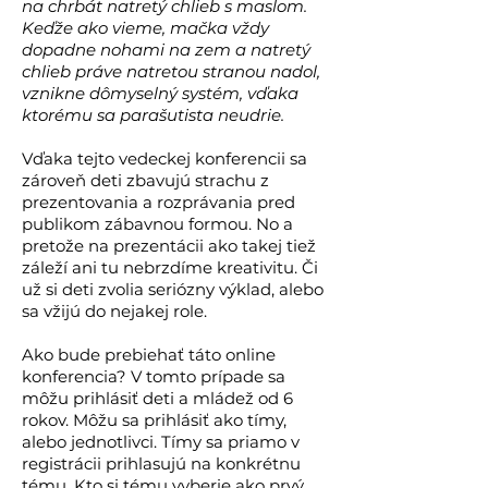
na chrbát natretý chlieb s maslom.
Keďže ako vieme, mačka vždy
dopadne nohami na zem a natretý
chlieb práve natretou stranou nadol,
vznikne dômyselný systém, vďaka
ktorému sa parašutista neudrie.
Vďaka tejto vedeckej konferencii sa
zároveň deti zbavujú strachu z
prezentovania a rozprávania pred
publikom zábavnou formou. No a
pretože na prezentácii ako takej tiež
záleží ani tu nebrzdíme kreativitu. Či
už si deti zvolia seriózny výklad, alebo
sa vžijú do nejakej role.
Ako bude prebiehať táto online
konferencia? V tomto prípade sa
môžu prihlásiť deti a mládež od 6
rokov. Môžu sa prihlásiť ako tímy,
alebo jednotlivci. Tímy sa priamo v
registrácii prihlasujú na konkrétnu
tému. Kto si tému vyberie ako prvý,