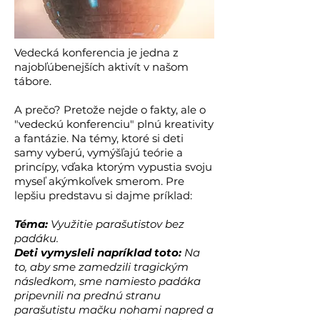
Vedecká konferencia je jedna z
najobľúbenejších aktivít v našom
tábore.
A prečo? Pretože nejde o fakty, ale o
"vedeckú konferenciu" plnú kreativity
a fantázie. Na témy, ktoré si deti
samy vyberú, vymýšľajú teórie a
princípy, vďaka ktorým vypustia svoju
myseľ akýmkoľvek smerom. Pre
lepšiu predstavu si dajme príklad:
Téma:
Využitie parašutistov bez
padáku.
Deti vymysleli napríklad toto:
Na
to, aby sme zamedzili tragickým
následkom, sme namiesto padáka
pripevnili na prednú stranu
parašutistu mačku nohami napred a