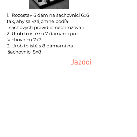
1. Rozostav 6 dám na šachovnici 6x6
tak, aby sa vzájomne podľa
šachových pravidiel neohrozovali
2. Urob to isté so 7 dámami pre
šachovnicu 7x7
3. Urob to isté s 8 dámami na
šachovnici 8x8
Jazdci
Postavte jazdca na ľubovoľné pole
šachovej dosky. Podľa šachových
pravidiel ním prejdite všetky polia na
šachovnici tak, aby ani na jedno pole
nevstúpil opakovane.